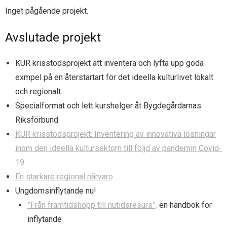
- Ax utmärkelser
- Bli medlem
Inget pågående projekt.
- Samarbeten
Avslutade projekt
- Om Ax
KUR krisstödsprojekt att inventera och lyfta upp goda
exmpel på en återstartart för det ideella kulturlivet lokalt
- Styrande dokument
och regionalt.
Specialformat och lett kurshelger åt Bygdegårdarnas
Riksförbund
KUR krisstödsprojekt: Inventering av innovativa lösningar
inom den ideella kultursektorn till följd av pandemin Covid-
19.
En starkare regional närvaro
Ungdomsinflytande nu!
”Från framtidshopp till nutidsresurs”,
en handbok för
inflytande