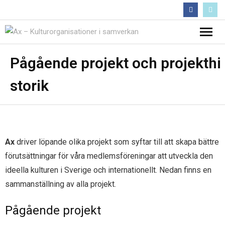
Följ oss :)
Hem
Pågående projekt och projekthi
storik
Nyheter
- Medlemsbrev
Projekt
- Pågående projekt och projekthistorik
Inflytandeguiden
Ax
driver löpande olika projekt som syftar till att skapa bättre
förutsättningar för våra medlemsföreningar att utveckla den
- Krisstödsprojekt
Om Ax
ideella kulturen i Sverige och internationellt. Nedan finns en
- En starkare regional närvaro
- Förtroendevalda
Kontakta Ax
sammanställning av alla projekt.
- Folk och Kultur
- Medlemmar
Arkiv
Pågående projekt