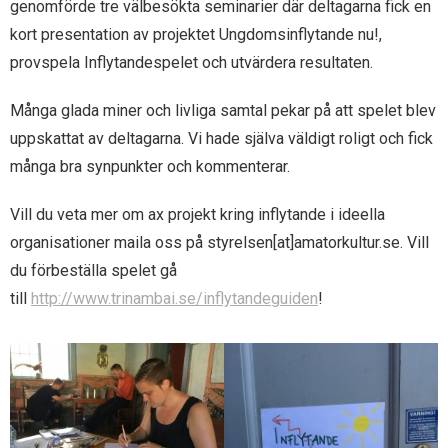
genomförde tre välbesökta seminarier där deltagarna fick en
- Ax utmärkelser
- Bli medlem
kort presentation av projektet Ungdomsinflytande nu!,
provspela Inflytandespelet och utvärdera resultaten.
- Samarbeten
Många glada miner och livliga samtal pekar på att spelet blev
- Om Ax
uppskattat av deltagarna. Vi hade själva väldigt roligt och fick
många bra synpunkter och kommenterar.
- Styrande dokument
Vill du veta mer om ax projekt kring inflytande i ideella
organisationer maila oss på styrelsen[at]amatorkultur.se. Vill
du förbeställa spelet gå
till
http://www.trinambai.se/inflytandeguiden
!