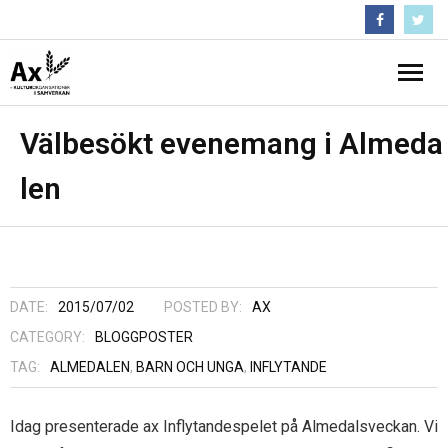
Följ oss :)
Hem
Välbesökt evenemang i Almeda
len
Nyheter
- Medlemsbrev
Projekt
- Pågående projekt och projekthistorik
Inflytandeguiden
DATE:
2015/07/02
POSTED BY:
AX
- Krisstödsprojekt
Om Ax
CATEGORY:
BLOGGPOSTER
TAG:
ALMEDALEN
,
BARN OCH UNGA
,
INFLYTANDE
- En starkare regional närvaro
- Förtroendevalda
Kontakta Ax
Idag presenterade ax Inflytandespelet på Almedalsveckan. Vi
- Folk och Kultur
- Medlemmar
Arkiv