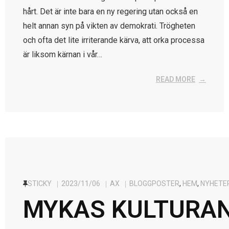
hårt. Det är inte bara en ny regering utan också en
helt annan syn på vikten av demokrati. Trögheten
och ofta det lite irriterande kärva, att orka processa
är liksom kärnan i vår…
READ MORE
STICKY
2023/11/06
AX
BLOGGPOSTER
,
HEM
,
NYHETE
MYKAS KULTURAN