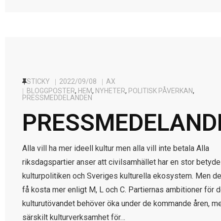
STICKY
2022/09/08
AX
BLOGGPOSTER
,
HEM
,
NYHETER
,
POLITISK PÅVERKAN
,
PRESSMEDDELANDEN
PRESSMEDELAND
Alla vill ha mer ideell kultur men alla vill inte betala Alla
riksdagspartier anser att civilsamhället har en stor betyde
kulturpolitiken och Sveriges kulturella ekosystem. Men de
få kosta mer enligt M, L och C. Partiernas ambitioner för d
kulturutövandet behöver öka under de kommande åren, me
särskilt kulturverksamhet för…