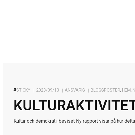
STICKY
2023/09/13
ANSVARIG
BLOGGPOSTER
,
HEM
,
KULTURAKTIVITE
Kultur och demokrati: beviset Ny rapport visar på hur del