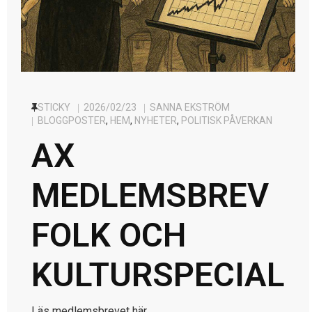
STICKY
2026/02/23
SANNA EKSTRÖM
BLOGGPOSTER
,
HEM
,
NYHETER
,
POLITISK PÅVERKAN
AX
MEDLEMSBREV
FOLK OCH
KULTURSPECIAL
Läs medlemsbrevet här.