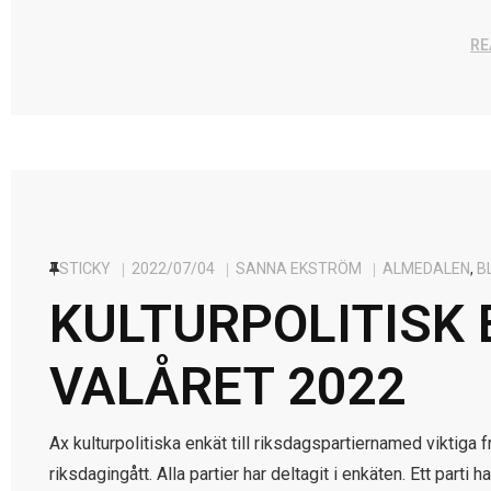
RE
STICKY
2022/07/04
SANNA EKSTRÖM
ALMEDALEN
,
B
KULTURPOLITISK
VALÅRET 2022
Ax kulturpolitiska enkät till riksdagspartiernamed viktiga 
riksdagingått. Alla partier har deltagit i enkäten. Ett parti 