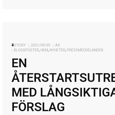
STICKY
2021/09/30
AX
BLOGGPOSTER
,
HEM
,
NYHETER
,
PRESSMEDDELANDEN
EN
ÅTERSTARTSUTR
MED LÅNGSIKTIG
FÖRSLAG