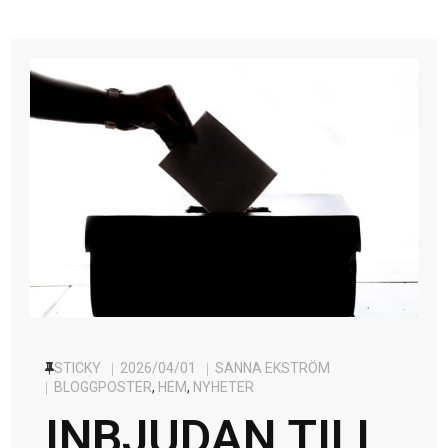
STICKY
2026/04/01
SANNA EKSTRÖM
BLOGGPOSTER
,
HEM
,
NYHETER
INBJUDAN TILL