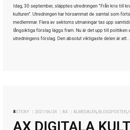
Idag, 30 september, släpptes utredningen ”Från kris till kra
kulturen”. Utredningen har hörsammat de samtal som fört
medlemmar. Flera av sektorns utmaningar tas upp samtid
långsiktiga förslag läggs fram. Nu är det upp till politiken 
utredningens förslag. Den absolut viktigaste delen är att…
STICKY
2021/06/24
AX
ALMEDALEN
,
BLOGGPOSTER
,
AX DIGITALA KUL