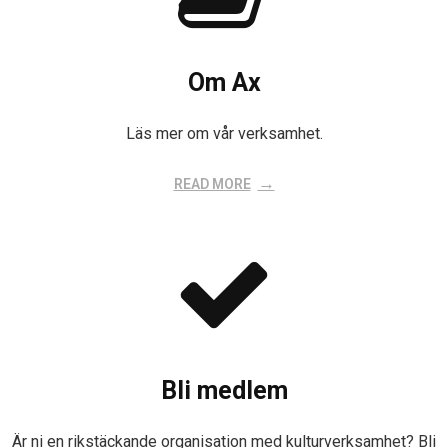
- Ax utmärkelser
- Bli medlem
Om Ax
- Samarbeten
- Om Ax
Läs mer om vår verksamhet.
- Styrande dokument
READ MORE
Bli medlem
Är ni en rikstäckande organisation med kulturverksamhet? Bli