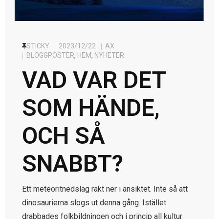
STICKY
2023/12/22
AX
BLOGGPOSTER
,
HEM
,
NYHETER
VAD VAR DET
SOM HÄNDE,
OCH SÅ
SNABBT?
Ett meteoritnedslag rakt ner i ansiktet. Inte så att
dinosaurierna slogs ut denna gång. Istället
drabbades folkbildningen och i princip all kultur