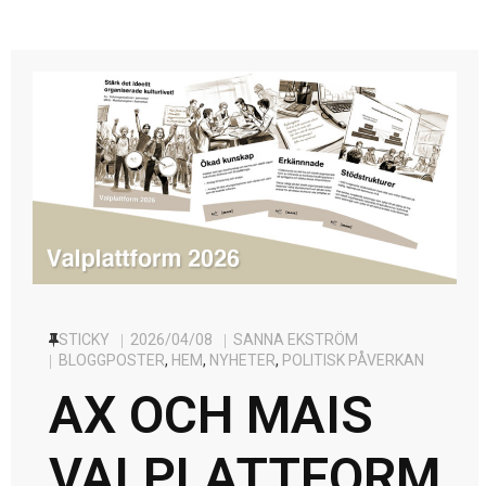
STICKY
2026/04/08
SANNA EKSTRÖM
BLOGGPOSTER
,
HEM
,
NYHETER
,
POLITISK PÅVERKAN
AX OCH MAIS
VALPLATTFORM