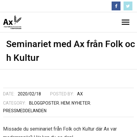
Följ oss :)
Hem
Seminariet med Ax från Folk oc
h Kultur
Nyheter
- Medlemsbrev
Projekt
- Pågående projekt och projekthistorik
Inflytandeguiden
DATE:
2020/02/18
POSTED BY:
AX
- Krisstödsprojekt
Om Ax
CATEGORY:
BLOGGPOSTER
,
HEM
,
NYHETER
,
PRESSMEDDELANDEN
- En starkare regional närvaro
- Förtroendevalda
Kontakta Ax
Missade du seminariet från Folk och Kultur där Ax var
- Folk och Kultur
- Medlemmar
Arkiv