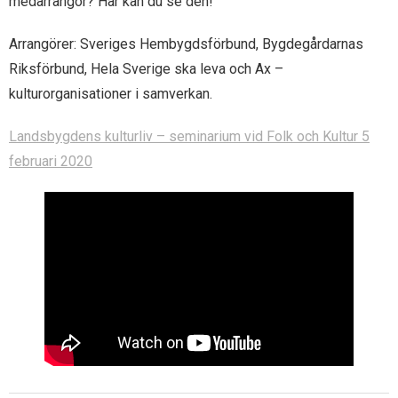
medarrangör? Här kan du se den!
- Ax utmärkelser
- Bli medlem
Arrangörer: Sveriges Hembygdsförbund, Bygdegårdarnas
Riksförbund, Hela Sverige ska leva och Ax –
- Samarbeten
kulturorganisationer i samverkan.
- Om Ax
Landsbygdens kulturliv – seminarium vid Folk och Kultur 5
februari 2020
- Styrande dokument