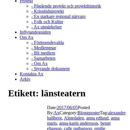
Projekt
- Pågående projekt och projekthistorik
- Krisstödsprojekt
- En starkare regional närvaro
- Folk och Kultur
- Ax utmärkelser
Inflytandeguiden
Om Ax
- Förtroendevalda
- Medlemmar
- Bli medlem
- Samarbeten
- Om Ax
- Styrande dokument
Kontakta Ax
Arkiv
Etikett:
länsteatern
Date:
2017/06/05
Posted
By:
Ax
Category:
Bloggposter
Tag:
alexander
hallberg
,
Almedalen
,
anna edlund
,
anna
maris
,
anna-karin andersson
,
bengt
eliasson
,
calle nathanson
,
emilie