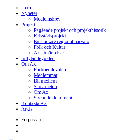
Hem
Nyheter
Medlemsbrev
Projekt
Pågående projekt och projekthistorik
Krisstödsprojekt
En starkare regional närvaro
Folk och Kultur
Ax utmärkelser
Inflytandeguiden
Om Ax
Förtroendevalda
Medlemmar
Bli medlem
Samarbeten
Om Ax
Styrande dokument
Kontakta Ax
Arkiv
Följ oss :)