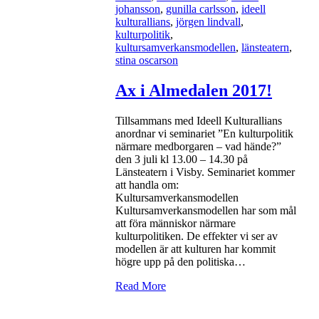
johansson
,
gunilla carlsson
,
ideell
kulturallians
,
jörgen lindvall
,
kulturpolitik
,
kultursamverkansmodellen
,
länsteatern
,
stina oscarson
Ax i Almedalen 2017!
Tillsammans med Ideell Kulturallians
anordnar vi seminariet ”En kulturpolitik
närmare medborgaren – vad hände?”
den 3 juli kl 13.00 – 14.30 på
Länsteatern i Visby. Seminariet kommer
att handla om:
Kultursamverkansmodellen
Kultursamverkansmodellen har som mål
att föra människor närmare
kulturpolitiken. De effekter vi ser av
modellen är att kulturen har kommit
högre upp på den politiska…
Read More