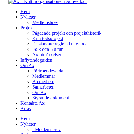
Hem
Nyheter
Medlemsbrev
Projekt
Pågående projekt och projekthistorik
Krisstödsprojekt
En starkare regional närvaro
Folk och Kultur
Ax utmärkelser
Inflytandeguiden
Om Ax
Förtroendevalda
Medlemmar
Bli medlem
Samarbeten
Om Ax
Styrande dokument
Kontakta Ax
Arkiv
Hem
Nyheter
- Medlemsbrev