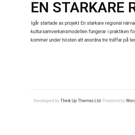
EN STARKARE 
Igår startade ax projekt En starkare regional närvar
kultursamverkansmodellen fungerar i praktiken för 
kommer under hösten att anordna tre träffar på t
Developed by
Think Up Themes Ltd
. Powered by
Wor