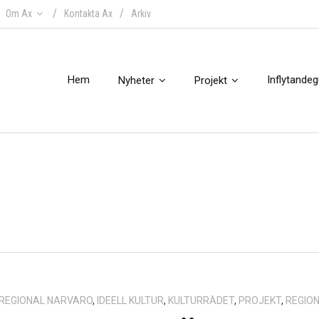
Om Ax
Kontakta Ax
Arkiv
Hem
Inflytande
Nyheter
Projekt
 REGIONAL NÄRVARO
,
IDEELL KULTUR
,
KULTURRÅDET
,
PROJEKT
,
REGIO