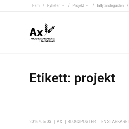
Hem
Nyheter
Projekt
Inflytandeguiden
Etikett:
projekt
2016/05/03
AX
BLOGGPOSTER
EN STARKARE