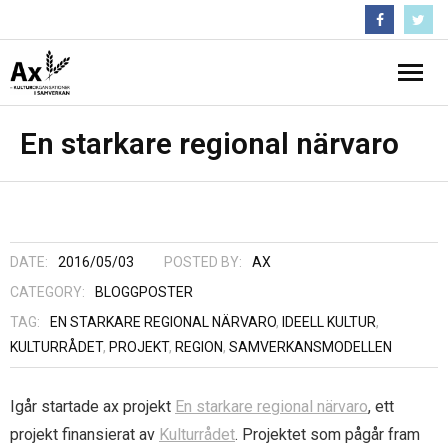
Följ oss :)
Hem
En starkare regional närvaro
Nyheter
- Medlemsbrev
Projekt
DATE:
2016/05/03
POSTED BY:
AX
- Pågående projekt och projekthistorik
Inflytandeguiden
CATEGORY:
BLOGGPOSTER
TAG:
EN STARKARE REGIONAL NÄRVARO
,
IDEELL KULTUR
,
- Krisstödsprojekt
Om Ax
KULTURRÅDET
,
PROJEKT
,
REGION
,
SAMVERKANSMODELLEN
- En starkare regional närvaro
- Förtroendevalda
Kontakta Ax
Igår startade ax projekt
En starkare regional närvaro
, ett
- Folk och Kultur
- Medlemmar
Arkiv
projekt finansierat av
Kulturrådet
. Projektet som pågår fram