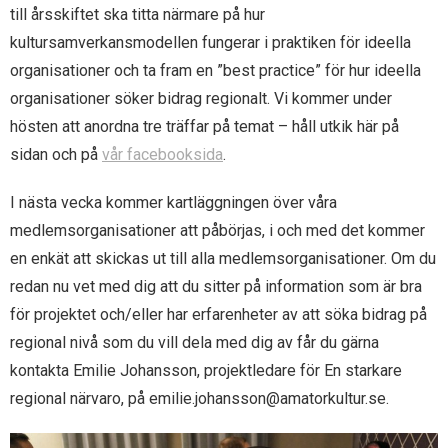
till årsskiftet ska titta närmare på hur
- Ax utmärkelser
- Bli medlem
kultursamverkansmodellen fungerar i praktiken för ideella
organisationer och ta fram en ”best practice” för hur ideella
- Samarbeten
organisationer söker bidrag regionalt. Vi kommer under
hösten att anordna tre träffar på temat – håll utkik här på
- Om Ax
sidan och på
vår facebooksida
.
- Styrande dokument
I nästa vecka kommer kartläggningen över våra
medlemsorganisationer att påbörjas, i och med det kommer
en enkät att skickas ut till alla medlemsorganisationer. Om du
redan nu vet med dig att du sitter på information som är bra
för projektet och/eller har erfarenheter av att söka bidrag på
regional nivå som du vill dela med dig av får du gärna
kontakta Emilie Johansson, projektledare för En starkare
regional närvaro, på emilie.johansson@amatorkultur.se.