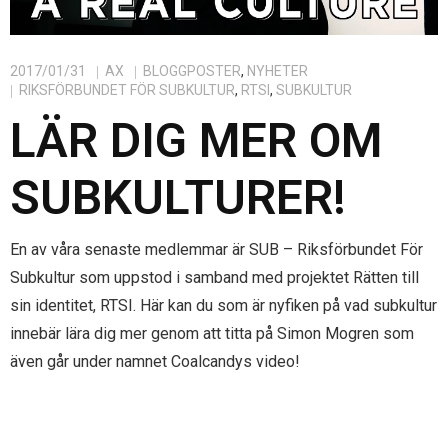
- Ax utmärkelser
- Bli medlem
2017/01/31
AX
BLOGGPOSTER
,
NYHETER
- Samarbeten
RIKSFÖRBUNDET FÖR SUBKULTUR
,
RTSI
,
SUBKULTUR
LÄR DIG MER OM
- Om Ax
SUBKULTURER!
- Styrande dokument
En av våra senaste medlemmar är SUB – Riksförbundet För
Subkultur som uppstod i samband med projektet Rätten till
sin identitet, RTSI. Här kan du som är nyfiken på vad subkultur
innebär lära dig mer genom att titta på Simon Mogren som
även går under namnet Coalcandys video!