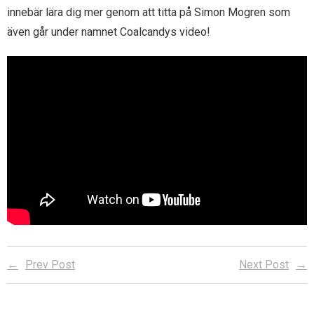
innebär lära dig mer genom att titta på Simon Mogren som
- Ax utmärkelser
- Bli medlem
även går under namnet Coalcandys video!
- Samarbeten
- Om Ax
- Styrande dokument
Prev Post
Next Post