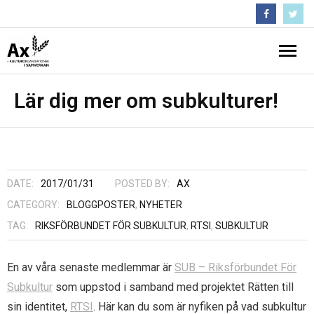
Följ oss :)
Hem
Lär dig mer om subkulturer!
Nyheter
- Medlemsbrev
Projekt
DATE:
2017/01/31
POSTED BY:
AX
- Pågående projekt och projekthistorik
Inflytandeguiden
CATEGORY:
BLOGGPOSTER
,
NYHETER
TAG:
RIKSFÖRBUNDET FÖR SUBKULTUR
,
RTSI
,
SUBKULTUR
- Krisstödsprojekt
Om Ax
- En starkare regional närvaro
- Förtroendevalda
Kontakta Ax
En av våra senaste medlemmar är
SUB – Riksförbundet För
Subkultur
som uppstod i samband med projektet Rätten till
- Folk och Kultur
- Medlemmar
Arkiv
sin identitet,
RTSI
. Här kan du som är nyfiken på vad subkultur