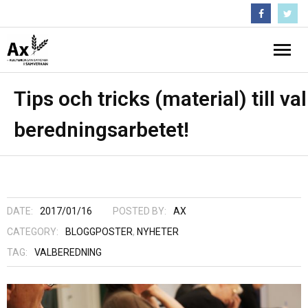
Följ oss :)
Hem
Tips och tricks (material) till val
beredningsarbetet!
Nyheter
- Medlemsbrev
Projekt
- Pågående projekt och projekthistorik
Inflytandeguiden
DATE:
2017/01/16
POSTED BY:
AX
- Krisstödsprojekt
Om Ax
CATEGORY:
BLOGGPOSTER
,
NYHETER
TAG:
VALBEREDNING
- En starkare regional närvaro
- Förtroendevalda
Kontakta Ax
- Folk och Kultur
- Medlemmar
Arkiv