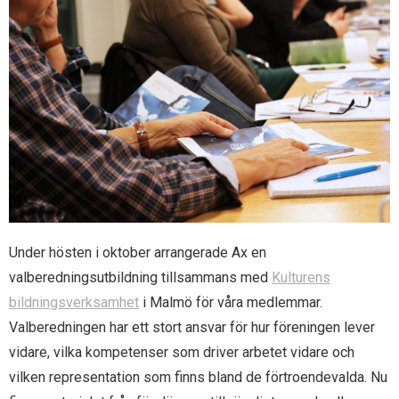
- Ax utmärkelser
- Bli medlem
- Samarbeten
- Om Ax
- Styrande dokument
Under hösten i oktober arrangerade Ax en
valberedningsutbildning tillsammans med
Kulturens
bildningsverksamhet
i Malmö för våra medlemmar.
Valberedningen har ett stort ansvar för hur föreningen lever
vidare, vilka kompetenser som driver arbetet vidare och
vilken representation som finns bland de förtroendevalda. Nu